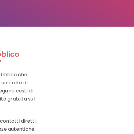
bblico
?
o Umbria che
 una rete di
eganti cesti di
tà gratuita sul
ontatti diretti
enze autentiche.