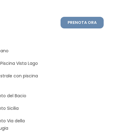
PRENOTA ORA
eano
Piscina Vista Lago
estrale con piscina
to del Bacio
o Sicilia
o Via della
ugia